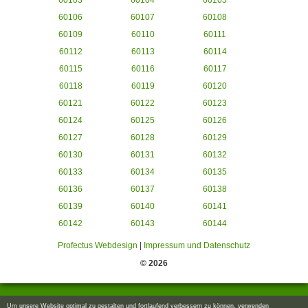
60103
60104
60105
60106
60107
60108
60109
60110
60111
60112
60113
60114
60115
60116
60117
60118
60119
60120
60121
60122
60123
60124
60125
60126
60127
60128
60129
60130
60131
60132
60133
60134
60135
60136
60137
60138
60139
60140
60141
60142
60143
60144
Profectus Webdesign
|
Impressum und Datenschutz
© 2026
Um unsere Website optimal zu gestalten und fortlaufend verbessern zu können, verwenden