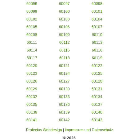
60096
60097
60098
60099
60100
60101
60102
60103
60104
60105
60106
60107
60108
60109
60110
60111
60112
60113
60114
60115
60116
60117
60118
60119
60120
60121
60122
60123
60124
60125
60126
60127
60128
60129
60130
60131
60132
60133
60134
60135
60136
60137
60138
60139
60140
60141
60142
60143
Profectus Webdesign
|
Impressum und Datenschutz
© 2026