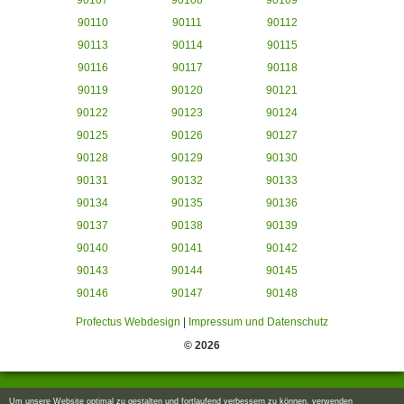
90107
90108
90109
90110
90111
90112
90113
90114
90115
90116
90117
90118
90119
90120
90121
90122
90123
90124
90125
90126
90127
90128
90129
90130
90131
90132
90133
90134
90135
90136
90137
90138
90139
90140
90141
90142
90143
90144
90145
90146
90147
90148
Profectus Webdesign
|
Impressum und Datenschutz
© 2026
Um unsere Website optimal zu gestalten und fortlaufend verbessern zu können, verwenden