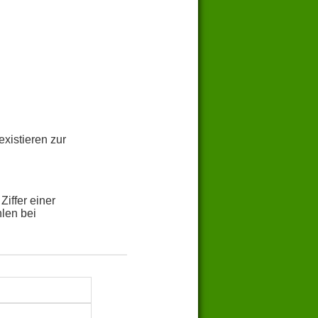
xistieren zur
iffer einer
hlen bei