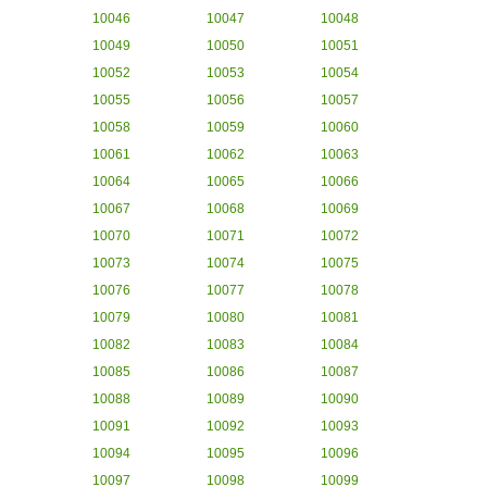
10046
10047
10048
10049
10050
10051
10052
10053
10054
10055
10056
10057
10058
10059
10060
10061
10062
10063
10064
10065
10066
10067
10068
10069
10070
10071
10072
10073
10074
10075
10076
10077
10078
10079
10080
10081
10082
10083
10084
10085
10086
10087
10088
10089
10090
10091
10092
10093
10094
10095
10096
10097
10098
10099