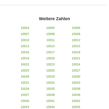
Weitere Zahlen
10004
10005
10006
10007
10008
10009
10010
10011
10012
10013
10014
10015
10016
10017
10018
10019
10020
10021
10022
10023
10024
10025
10026
10027
10028
10029
10030
10031
10032
10033
10034
10035
10036
10037
10038
10039
10040
10041
10042
10043
10044
10045