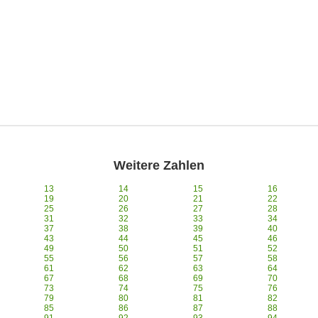
Weitere Zahlen
13
14
15
16
19
20
21
22
25
26
27
28
31
32
33
34
37
38
39
40
43
44
45
46
49
50
51
52
55
56
57
58
61
62
63
64
67
68
69
70
73
74
75
76
79
80
81
82
85
86
87
88