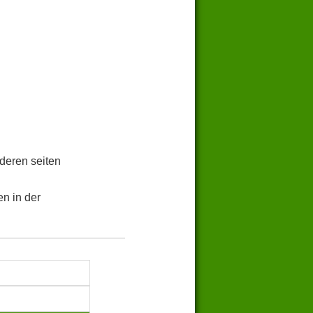
.
deren seiten
n in der