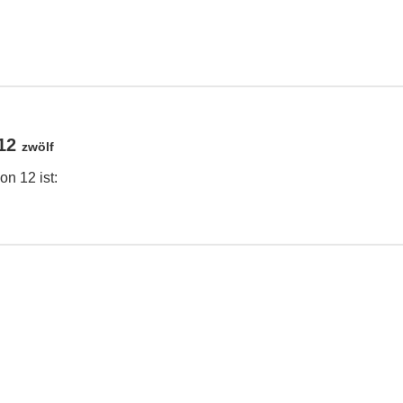
 12
zwölf
n 12 ist: