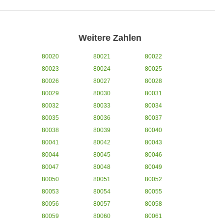
Weitere Zahlen
80020
80021
80022
80023
80024
80025
80026
80027
80028
80029
80030
80031
80032
80033
80034
80035
80036
80037
80038
80039
80040
80041
80042
80043
80044
80045
80046
80047
80048
80049
80050
80051
80052
80053
80054
80055
80056
80057
80058
80059
80060
80061