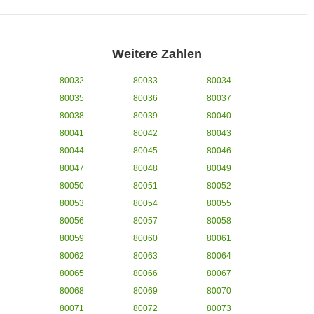
Weitere Zahlen
80032
80033
80034
80035
80036
80037
80038
80039
80040
80041
80042
80043
80044
80045
80046
80047
80048
80049
80050
80051
80052
80053
80054
80055
80056
80057
80058
80059
80060
80061
80062
80063
80064
80065
80066
80067
80068
80069
80070
80071
80072
80073