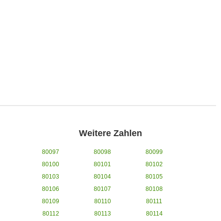
Weitere Zahlen
80097
80098
80099
80100
80101
80102
80103
80104
80105
80106
80107
80108
80109
80110
80111
80112
80113
80114