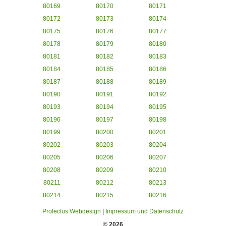
80169
80170
80171
80172
80173
80174
80175
80176
80177
80178
80179
80180
80181
80182
80183
80184
80185
80186
80187
80188
80189
80190
80191
80192
80193
80194
80195
80196
80197
80198
80199
80200
80201
80202
80203
80204
80205
80206
80207
80208
80209
80210
80211
80212
80213
80214
80215
80216
Profectus Webdesign
|
Impressum und Datenschutz
© 2026