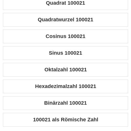
Quadrat 100021
Quadratwurzel 100021
Cosinus 100021
Sinus 100021
Oktalzahl 100021
Hexadezimalzahl 100021
Binärzahl 100021
100021 als Römische Zahl