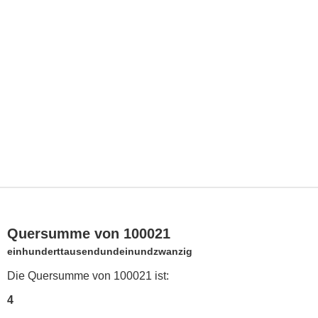
Quersumme von 100021
einhunderttausendundeinundzwanzig
Die Quersumme von 100021 ist:
4