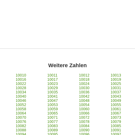
Weitere Zahlen
10010
10011
10012
10013
10016
10017
10018
10019
10022
10023
10024
10025
10028
10029
10030
10031
10034
10035
10036
10037
10040
10041
10042
10043
10046
10047
10048
10049
10052
10053
10054
10055
10058
10059
10060
10061
10064
10065
10066
10067
10070
10071
10072
10073
10076
10077
10078
10079
10082
10083
10084
10085
10088
10089
10090
10091
10094
10095
10096
10097