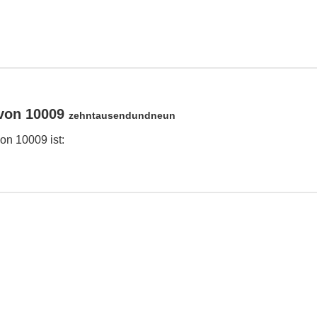
von 10009
zehntausendundneun
n 10009 ist: