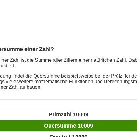
uersumme einer Zahl?
er Zahl ist die Summe aller Ziffern einer natürlichen Zahl. Da
addiert.
ung findet die Quersumme beispielsweise bei der Prüfziffer de
ings viele weitere mathematische Funktionen und Berechnungsme
ner Zahl aufbauen.
Primzahl 10009
Quersumme 10009