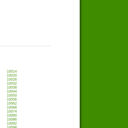
10014
10020
10026
10032
10038
10044
10050
10056
10062
10068
10074
10080
10086
10092
10098