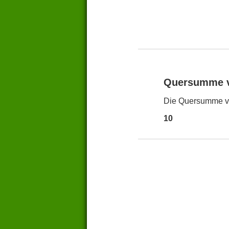
Quersumme 
Die Quersumme vo
10