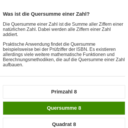
Was ist die Quersumme einer Zahl?
Die Quersumme einer Zahl ist die Summe aller Ziffern einer
natürlichen Zahl. Dabei werden alle Ziffern einer Zahl
addiert.
Praktische Anwendung findet die Quersumme
beispielsweise bei der Prüfziffer der ISBN. Es existieren
allerdings viele weitere mathematische Funktionen und
Berechnungsmethodiken, die auf die Quersumme einer Zahl
aufbauen.
Primzahl 8
Quersumme 8
Quadrat 8