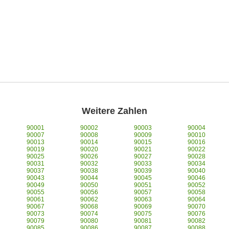
Weitere Zahlen
90001
90002
90003
90004
90007
90008
90009
90010
90013
90014
90015
90016
90019
90020
90021
90022
90025
90026
90027
90028
90031
90032
90033
90034
90037
90038
90039
90040
90043
90044
90045
90046
90049
90050
90051
90052
90055
90056
90057
90058
90061
90062
90063
90064
90067
90068
90069
90070
90073
90074
90075
90076
90079
90080
90081
90082
90085
90086
90087
90088