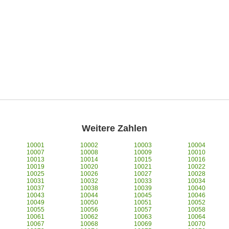
Weitere Zahlen
10001
10002
10003
10004
10007
10008
10009
10010
10013
10014
10015
10016
10019
10020
10021
10022
10025
10026
10027
10028
10031
10032
10033
10034
10037
10038
10039
10040
10043
10044
10045
10046
10049
10050
10051
10052
10055
10056
10057
10058
10061
10062
10063
10064
10067
10068
10069
10070