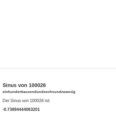
Sinus von 100026
einhunderttausendundsechsundzwanzig
Der Sinus von 100026 ist:
-0.73894444063201