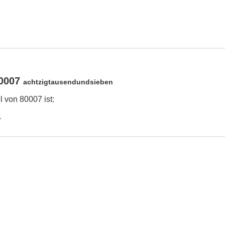
80007
achtzigtausendundsieben
 von 80007 ist:
1