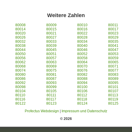
Weitere Zahlen
80008
80009
80010
80011
80014
80015
80016
80017
80020
80021
80022
80023
80026
80027
80028
80029
80032
80033
80034
80035
80038
80039
80040
80041
80044
80045
80046
80047
80050
80051
80052
80053
80056
80057
80058
80059
80062
80063
80064
80065
80068
80069
80070
80071
80074
80075
80076
80077
80080
80081
80082
80083
80086
80087
80088
80089
80092
80093
80094
80095
80098
80099
80100
80101
80104
80105
80106
80107
80110
80111
80112
80113
80116
80117
80118
80119
80122
80123
80124
80125
Profectus Webdesign
|
Impressum und Datenschutz
© 2026