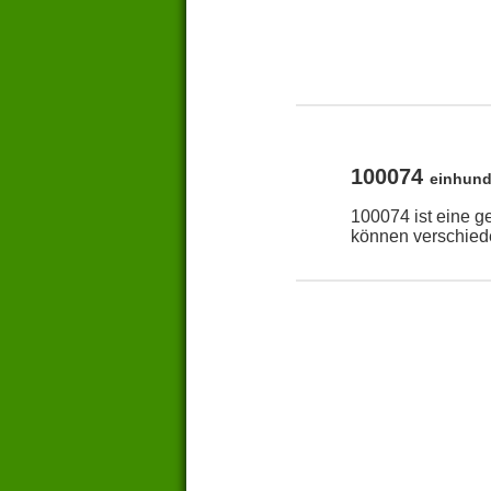
100074
einhund
100074 ist eine g
können verschied