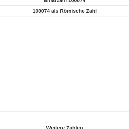
Binärzahl 100074
100074 als Römische Zahl
Weitere Zahlen