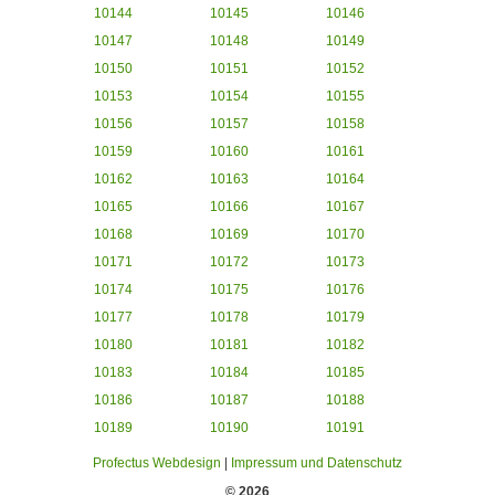
10144
10145
10146
10147
10148
10149
10150
10151
10152
10153
10154
10155
10156
10157
10158
10159
10160
10161
10162
10163
10164
10165
10166
10167
10168
10169
10170
10171
10172
10173
10174
10175
10176
10177
10178
10179
10180
10181
10182
10183
10184
10185
10186
10187
10188
10189
10190
10191
Profectus Webdesign
|
Impressum und Datenschutz
© 2026