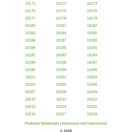
10171
10172
10173
10174
10175
10176
10177
10178
10179
10180
10181
10182
10183
10184
10185
10186
10187
10188
10189
10190
10191
10192
10193
10194
10195
10196
10197
10198
10199
10200
10201
10202
10203
10204
10205
10206
10207
10208
10209
10210
10211
10212
10213
10214
10215
10216
10217
10218
Profectus Webdesign
|
Impressum und Datenschutz
© 2026