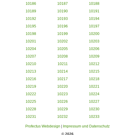
10186
10187
10188
10189
10190
10191
10192
10193
10194
10195
10196
10197
10198
10199
10200
10201
10202
10203
10204
10205
10206
10207
10208
10209
10210
10211
10212
10213
10214
10215
10216
10217
10218
10219
10220
10221
10222
10223
10224
10225
10226
10227
10228
10229
10230
10231
10232
10233
Profectus Webdesign
|
Impressum und Datenschutz
© 2026