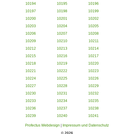
10194
10195
10196
10197
10198
10199
10200
10201
10202
10203
10204
10205
10206
10207
10208
10209
10210
10211
10212
10213
10214
10215
10216
10217
10218
10219
10220
10221
10222
10223
10224
10225
10226
10227
10228
10229
10230
10231
10232
10233
10234
10235
10236
10237
10238
10239
10240
10241
Profectus Webdesign
|
Impressum und Datenschutz
© 2026