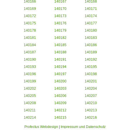
140166
140167
140168
140169
140170
140171
140172
140173
140174
140175
140176
140177
140178
140179
140180
140181
140182
140183
140184
140185
140186
140187
140188
140189
140190
140191
140192
140193
140194
140195
140196
140197
140198
140199
140200
140201
140202
140203
140204
140205
140206
140207
140208
140209
140210
140211
140212
140213
140214
140215
140216
Profectus Webdesign
|
Impressum und Datenschutz