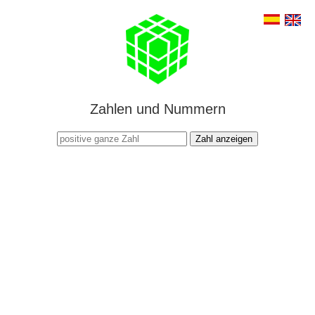
Zahlen und Nummern
Zahl anzeigen