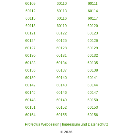
60109
60110
60111
60112
60113
60114
60115
60116
60117
60118
60119
60120
60121
60122
60123
60124
60125
60126
60127
60128
60129
60130
60131
60132
60133
60134
60135
60136
60137
60138
60139
60140
60141
60142
60143
60144
60145
60146
60147
60148
60149
60150
60151
60152
60153
60154
60155
60156
Profectus Webdesign
|
Impressum und Datenschutz
© 2026