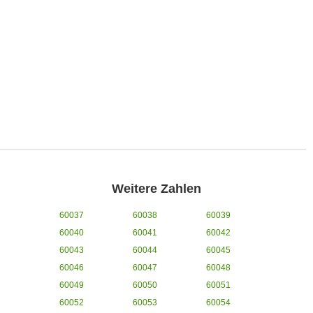
Weitere Zahlen
60037
60038
60039
60040
60041
60042
60043
60044
60045
60046
60047
60048
60049
60050
60051
60052
60053
60054