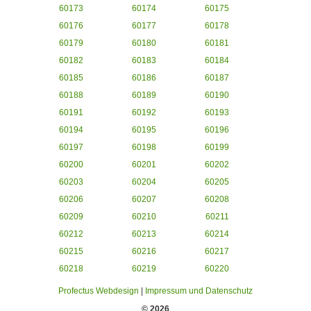
60173
60174
60175
60176
60177
60178
60179
60180
60181
60182
60183
60184
60185
60186
60187
60188
60189
60190
60191
60192
60193
60194
60195
60196
60197
60198
60199
60200
60201
60202
60203
60204
60205
60206
60207
60208
60209
60210
60211
60212
60213
60214
60215
60216
60217
60218
60219
60220
Profectus Webdesign
|
Impressum und Datenschutz
© 2026