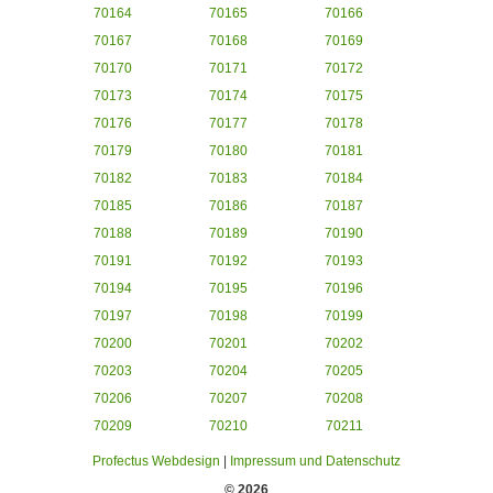
70164
70165
70166
70167
70168
70169
70170
70171
70172
70173
70174
70175
70176
70177
70178
70179
70180
70181
70182
70183
70184
70185
70186
70187
70188
70189
70190
70191
70192
70193
70194
70195
70196
70197
70198
70199
70200
70201
70202
70203
70204
70205
70206
70207
70208
70209
70210
70211
Profectus Webdesign
|
Impressum und Datenschutz
© 2026