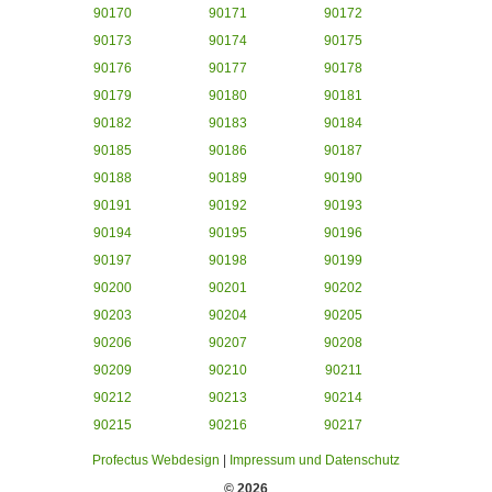
90170
90171
90172
90173
90174
90175
90176
90177
90178
90179
90180
90181
90182
90183
90184
90185
90186
90187
90188
90189
90190
90191
90192
90193
90194
90195
90196
90197
90198
90199
90200
90201
90202
90203
90204
90205
90206
90207
90208
90209
90210
90211
90212
90213
90214
90215
90216
90217
Profectus Webdesign
|
Impressum und Datenschutz
© 2026