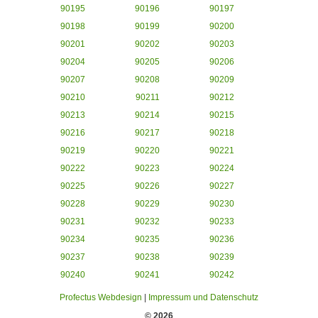
90195
90196
90197
90198
90199
90200
90201
90202
90203
90204
90205
90206
90207
90208
90209
90210
90211
90212
90213
90214
90215
90216
90217
90218
90219
90220
90221
90222
90223
90224
90225
90226
90227
90228
90229
90230
90231
90232
90233
90234
90235
90236
90237
90238
90239
90240
90241
90242
Profectus Webdesign
|
Impressum und Datenschutz
© 2026