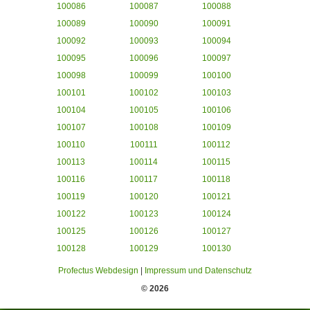
100086
100087
100088
100089
100090
100091
100092
100093
100094
100095
100096
100097
100098
100099
100100
100101
100102
100103
100104
100105
100106
100107
100108
100109
100110
100111
100112
100113
100114
100115
100116
100117
100118
100119
100120
100121
100122
100123
100124
100125
100126
100127
100128
100129
100130
Profectus Webdesign
|
Impressum und Datenschutz
© 2026