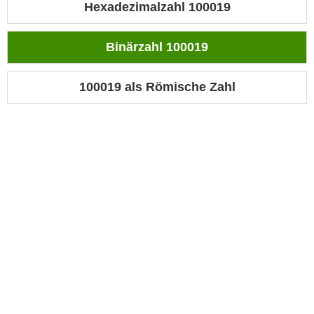
Hexadezimalzahl 100019
Binärzahl 100019
100019 als Römische Zahl