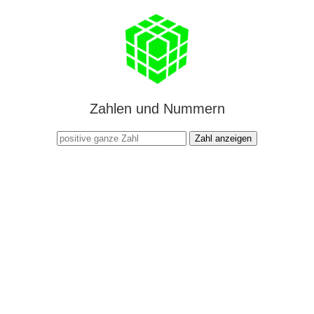
Zahlen und Nummern
Zahl anzeigen