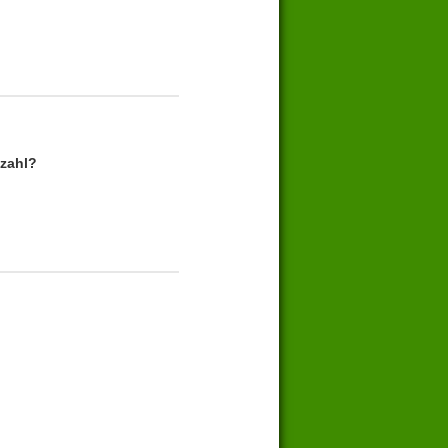
zahl?