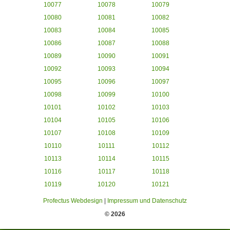
10077
10078
10079
10080
10081
10082
10083
10084
10085
10086
10087
10088
10089
10090
10091
10092
10093
10094
10095
10096
10097
10098
10099
10100
10101
10102
10103
10104
10105
10106
10107
10108
10109
10110
10111
10112
10113
10114
10115
10116
10117
10118
10119
10120
10121
Profectus Webdesign
|
Impressum und Datenschutz
© 2026