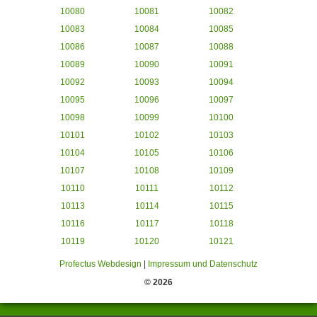
10080
10081
10082
10083
10084
10085
10086
10087
10088
10089
10090
10091
10092
10093
10094
10095
10096
10097
10098
10099
10100
10101
10102
10103
10104
10105
10106
10107
10108
10109
10110
10111
10112
10113
10114
10115
10116
10117
10118
10119
10120
10121
Profectus Webdesign
|
Impressum und Datenschutz
© 2026