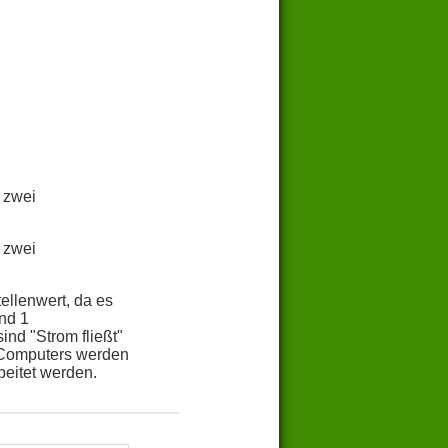
 zwei
 zwei
ellenwert, da es
und 1
nd "Strom fließt"
s Computers werden
eitet werden.