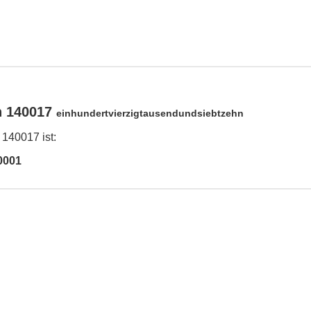
n 140017
einhundertvierzigtausendundsiebtzehn
 140017 ist:
0001