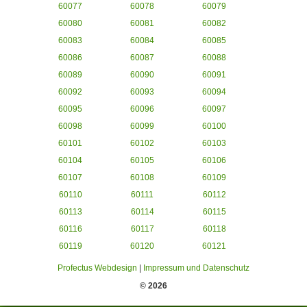
60077
60078
60079
60080
60081
60082
60083
60084
60085
60086
60087
60088
60089
60090
60091
60092
60093
60094
60095
60096
60097
60098
60099
60100
60101
60102
60103
60104
60105
60106
60107
60108
60109
60110
60111
60112
60113
60114
60115
60116
60117
60118
60119
60120
60121
Profectus Webdesign
|
Impressum und Datenschutz
© 2026