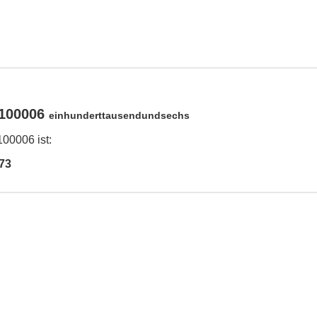
 100006
einhunderttausendundsechs
00006 ist:
73