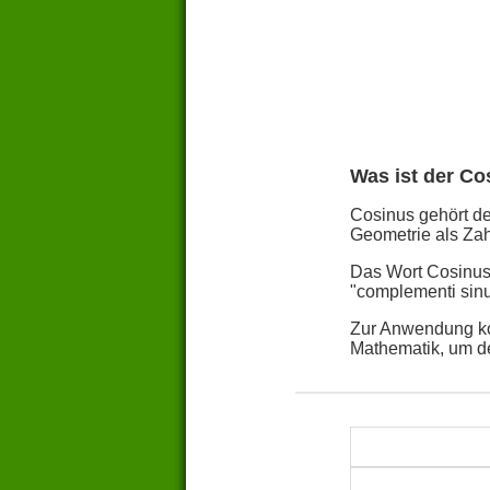
Was ist der Co
Cosinus gehört de
Geometrie als Zah
Das Wort Cosinus 
"complementi sin
Zur Anwendung ko
Mathematik, um d