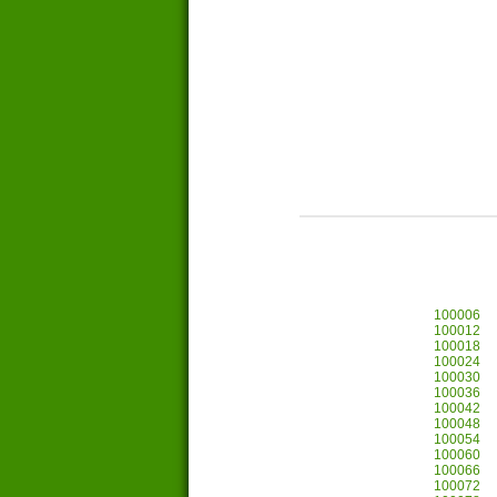
100006
100012
100018
100024
100030
100036
100042
100048
100054
100060
100066
100072