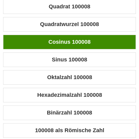
Quadrat 100008
Quadratwurzel 100008
Cosinus 100008
Sinus 100008
Oktalzahl 100008
Hexadezimalzahl 100008
Binärzahl 100008
100008 als Römische Zahl