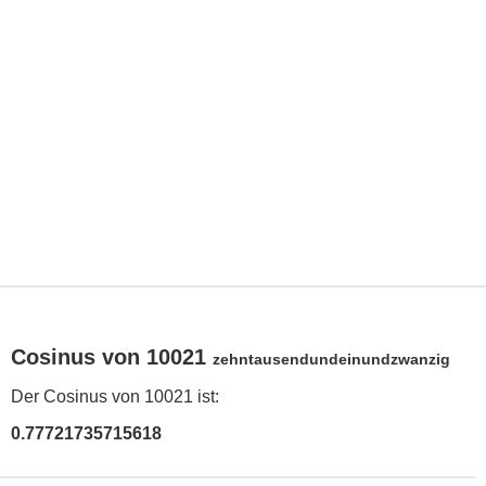
Cosinus von 10021
zehntausendundeinundzwanzig
Der Cosinus von 10021 ist:
0.77721735715618