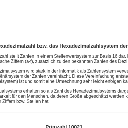
exadezimalzahl bzw. das Hexadezimalzahlsystem der
hl stellt Zahlen in einem Stellenwertsystem zur Basis 16 dar. 
che Ziffern (a-f), zusätzlich zu den bekannten Zahlen des Dezi
malsystem wird stark in der Informatik als Zahlensystem verw
närsystem der Zahlen vereinfacht. Diese Vereinfachung entsteh
lsystem) ist und somit eine Umrechnung sehr leicht erfolgen ka
alsystems erhalten so als Zahl des Hexadezimalsystems darges
arkeit für den Menschen, da deren Größe abgeschätzt werden k
 Ziffern bzw. Stellen hat.
Primzahl 10021