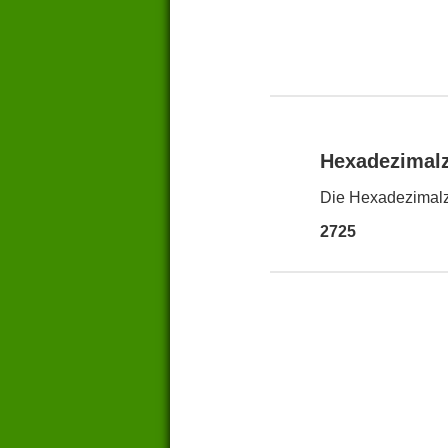
Hexadezimal
Die Hexadezimalza
2725