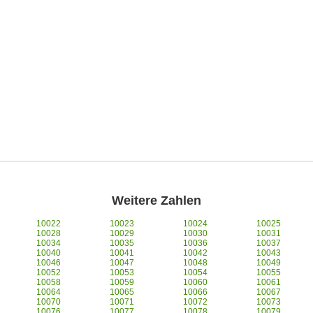
Weitere Zahlen
10022
10023
10024
10025
10028
10029
10030
10031
10034
10035
10036
10037
10040
10041
10042
10043
10046
10047
10048
10049
10052
10053
10054
10055
10058
10059
10060
10061
10064
10065
10066
10067
10070
10071
10072
10073
10076
10077
10078
10079