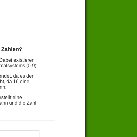
 Zahlen?
Dabei existieren
malsystems (0-9).
endet, da es den
t, da 16 eine
nn.
tellt eine
ann und die Zahl