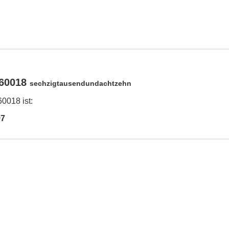
 60018
sechzigtausendundachtzehn
0018 ist:
97