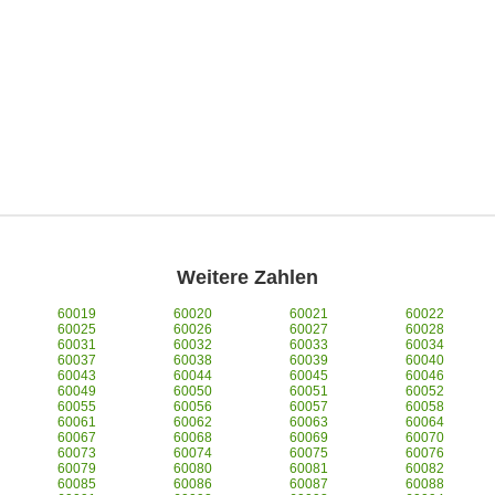
Weitere Zahlen
60019
60020
60021
60022
60025
60026
60027
60028
60031
60032
60033
60034
60037
60038
60039
60040
60043
60044
60045
60046
60049
60050
60051
60052
60055
60056
60057
60058
60061
60062
60063
60064
60067
60068
60069
60070
60073
60074
60075
60076
60079
60080
60081
60082
60085
60086
60087
60088