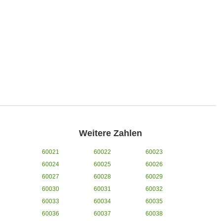
Weitere Zahlen
60021
60022
60023
60024
60025
60026
60027
60028
60029
60030
60031
60032
60033
60034
60035
60036
60037
60038