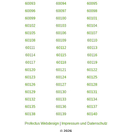
60093
60094
60095
60096
60097
60098
60099
60100
60101
60102
60103
60104
60105
60106
60107
60108
60109
60110
60111
60112
60113
60114
60115
60116
60117
60118
60119
60120
60121
60122
60123
60124
60125
60126
60127
60128
60129
60130
60131
60132
60133
60134
60135
60136
60137
60138
60139
60140
Profectus Webdesign
|
Impressum und Datenschutz
© 2026