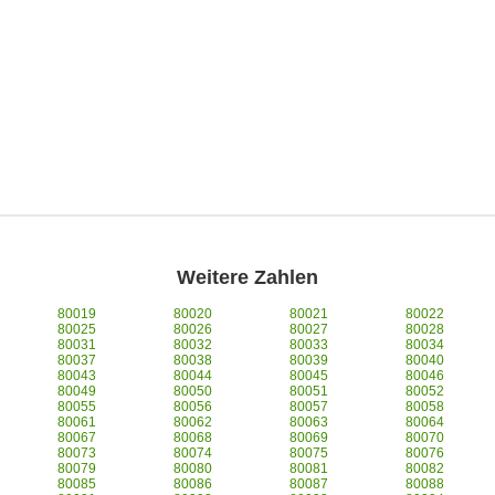
Weitere Zahlen
80019
80020
80021
80022
80025
80026
80027
80028
80031
80032
80033
80034
80037
80038
80039
80040
80043
80044
80045
80046
80049
80050
80051
80052
80055
80056
80057
80058
80061
80062
80063
80064
80067
80068
80069
80070
80073
80074
80075
80076
80079
80080
80081
80082
80085
80086
80087
80088