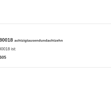
 80018
achtzigtausendundachtzehn
0018 ist:
605