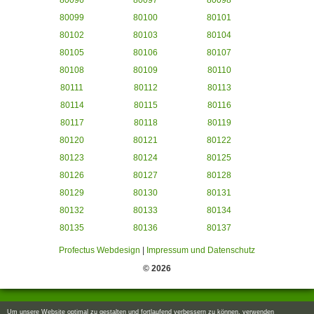
80096
80097
80098
80099
80100
80101
80102
80103
80104
80105
80106
80107
80108
80109
80110
80111
80112
80113
80114
80115
80116
80117
80118
80119
80120
80121
80122
80123
80124
80125
80126
80127
80128
80129
80130
80131
80132
80133
80134
80135
80136
80137
Profectus Webdesign
|
Impressum und Datenschutz
© 2026
Um unsere Website optimal zu gestalten und fortlaufend verbessern zu können, verwenden