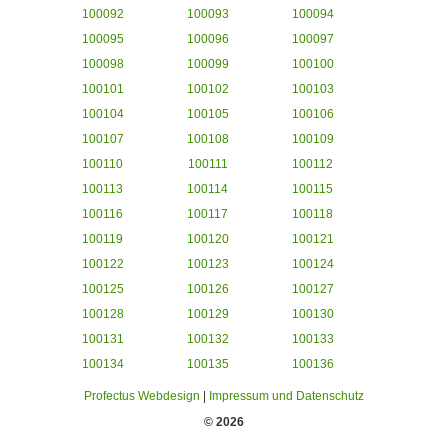
100092
100093
100094
100095
100096
100097
100098
100099
100100
100101
100102
100103
100104
100105
100106
100107
100108
100109
100110
100111
100112
100113
100114
100115
100116
100117
100118
100119
100120
100121
100122
100123
100124
100125
100126
100127
100128
100129
100130
100131
100132
100133
100134
100135
100136
Profectus Webdesign
|
Impressum und Datenschutz
© 2026