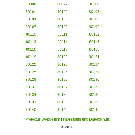
80098
80099
80100
80101
80102
80103
80104
80105
80106
80107
80108
80109
80110
80111
80112
80113
80114
80115
80116
80117
80118
80119
80120
80121
80122
80123
80124
80125
80126
80127
80128
80129
80130
80131
80132
80133
80134
80135
80136
80137
80138
80139
80140
80141
80142
Profectus Webdesign
|
Impressum und Datenschutz
© 2026