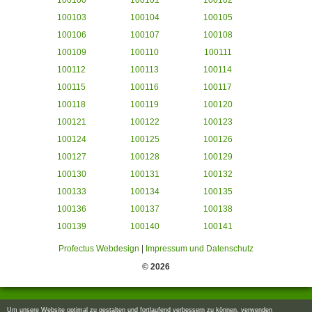
100100
100101
100102
100103
100104
100105
100106
100107
100108
100109
100110
100111
100112
100113
100114
100115
100116
100117
100118
100119
100120
100121
100122
100123
100124
100125
100126
100127
100128
100129
100130
100131
100132
100133
100134
100135
100136
100137
100138
100139
100140
100141
Profectus Webdesign
|
Impressum und Datenschutz
© 2026
Um unsere Website optimal zu gestalten und fortlaufend verbessern zu können, verwenden