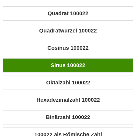
Quadrat 100022
Quadratwurzel 100022
Cosinus 100022
Sinus 100022
Oktalzahl 100022
Hexadezimalzahl 100022
Binärzahl 100022
100022 als Römische Zahl