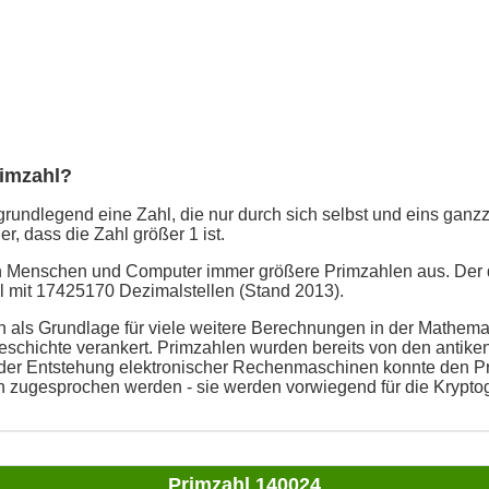
rimzahl?
grundlegend eine Zahl, die nur durch sich selbst und eins ganzzah
er, dass die Zahl größer 1 ist.
en Menschen und Computer immer größere Primzahlen aus. Der 
ahl mit 17425170 Dezimalstellen (Stand 2013).
 als Grundlage für viele weitere Berechnungen in der Mathemati
schichte verankert. Primzahlen wurden bereits von den antike
t der Entstehung elektronischer Rechenmaschinen konnte den P
n zugesprochen werden - sie werden vorwiegend für die Kryptog
Primzahl 140024