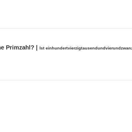
ne Primzahl? |
Ist einhundertvierzigtausendundvierundzwanz