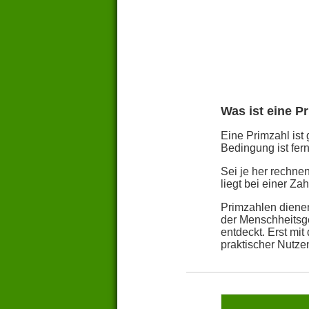
Was ist eine P
Eine Primzahl ist 
Bedingung ist fern
Sei je her rechn
liegt bei einer Z
Primzahlen dienen
der Menschheitsge
entdeckt. Erst mi
praktischer Nutze