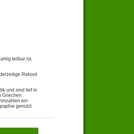
lig teilbar ist.
derzeitige Rekord
k und sind tief in
n Griechen
rimzahlen ein
raphie genutzt.