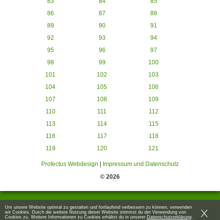
83
84
85
86
87
88
89
90
91
92
93
94
95
96
97
98
99
100
101
102
103
104
105
106
107
108
109
110
111
112
113
114
115
116
117
118
119
120
121
Profectus Webdesign
|
Impressum und Datenschutz
© 2026
Um unsere Website optimal zu gestalten und fortlaufend verbessern zu können, verwenden
wir Cookies. Durch die weitere Nutzung dieser Website stimmst du der Verwendung von
Cookies zu. Weitere Informationen zu Cookies erhältst du in unserer
Datenschutzerklärung
.