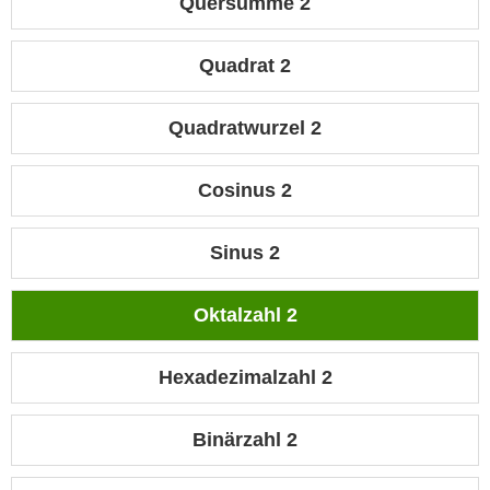
Quersumme 2
Quadrat 2
Quadratwurzel 2
Cosinus 2
Sinus 2
Oktalzahl 2
Hexadezimalzahl 2
Binärzahl 2