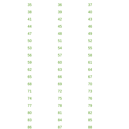
35
36
37
38
39
40
41
42
43
44
45
46
47
48
49
50
51
52
53
54
55
56
57
58
59
60
61
62
63
64
65
66
67
68
69
70
71
72
73
74
75
76
77
78
79
80
81
82
83
84
85
86
87
88